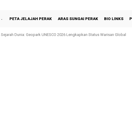
PETA JELAJAH PERAK
ARAS SUNGAI PERAK
BIO LINKS
P
 Sejarah Dunia: Geopark UNESCO 2026 Lengkapkan Status Warisan Global