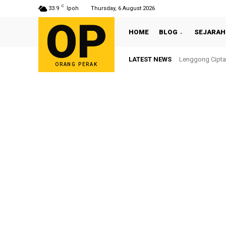
C
33.9
Ipoh
Thursday, 6 August 2026
OP
HOME
BLOG
SEJARAH
LATEST NEWS
Lenggong Cipta
ORANG PERAK