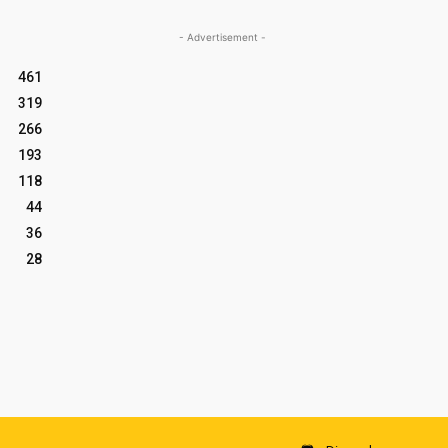
- Advertisement -
461
319
266
193
118
44
36
28