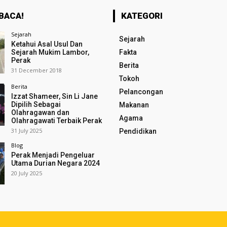
BACA!
KATEGORI
Sejarah
Sejarah
Ketahui Asal Usul Dan
Sejarah Mukim Lambor,
Fakta
Perak
Berita
31 December 2018
Tokoh
Berita
Pelancongan
Izzat Shameer, Sin Li Jane
Dipilih Sebagai
Makanan
Olahragawan dan
Agama
Olahragawati Terbaik Perak
31 July 2025
Pendidikan
Blog
Perak Menjadi Pengeluar
Utama Durian Negara 2024
20 July 2025