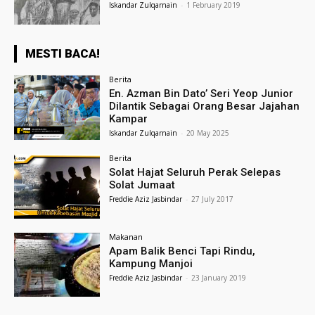
Iskandar Zulqarnain
-
1 February 2019
MESTI BACA!
Berita
En. Azman Bin Dato’ Seri Yeop Junior
Dilantik Sebagai Orang Besar Jajahan
Kampar
Iskandar Zulqarnain
-
20 May 2025
Berita
Solat Hajat Seluruh Perak Selepas
Solat Jumaat
Freddie Aziz Jasbindar
-
27 July 2017
Makanan
Apam Balik Benci Tapi Rindu,
Kampung Manjoi
Freddie Aziz Jasbindar
-
23 January 2019