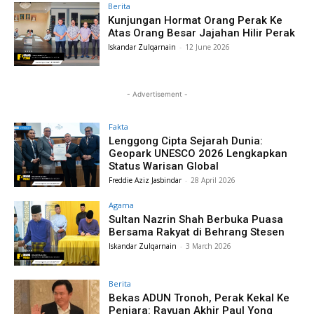
Berita
Kunjungan Hormat Orang Perak Ke
Atas Orang Besar Jajahan Hilir Perak
Iskandar Zulqarnain
-
12 June 2026
- Advertisement -
Fakta
Lenggong Cipta Sejarah Dunia:
Geopark UNESCO 2026 Lengkapkan
Status Warisan Global
Freddie Aziz Jasbindar
-
28 April 2026
Agama
Sultan Nazrin Shah Berbuka Puasa
Bersama Rakyat di Behrang Stesen
Iskandar Zulqarnain
-
3 March 2026
Berita
Bekas ADUN Tronoh, Perak Kekal Ke
Penjara: Rayuan Akhir Paul Yong