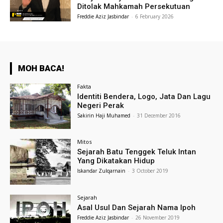
Ditolak Mahkamah Persekutuan
Freddie Aziz Jasbindar
-
6 February 2026
MOH BACA!
Fakta
Identiti Bendera, Logo, Jata Dan Lagu
Negeri Perak
Sakirin Haji Muhamed
-
31 December 2016
Mitos
Sejarah Batu Tenggek Teluk Intan
Yang Dikatakan Hidup
Iskandar Zulqarnain
-
3 October 2019
Sejarah
Asal Usul Dan Sejarah Nama Ipoh
Freddie Aziz Jasbindar
-
26 November 2019