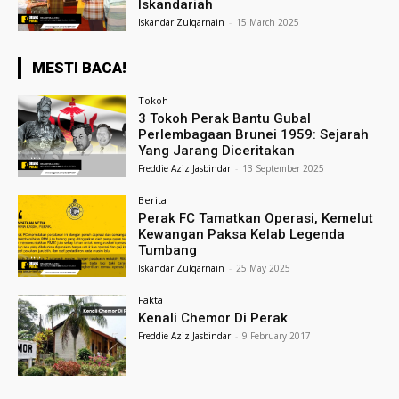
Iskandariah
Iskandar Zulqarnain
-
15 March 2025
MESTI BACA!
Tokoh
3 Tokoh Perak Bantu Gubal
Perlembagaan Brunei 1959: Sejarah
Yang Jarang Diceritakan
Freddie Aziz Jasbindar
-
13 September 2025
Berita
Perak FC Tamatkan Operasi, Kemelut
Kewangan Paksa Kelab Legenda
Tumbang
Iskandar Zulqarnain
-
25 May 2025
Fakta
Kenali Chemor Di Perak
Freddie Aziz Jasbindar
-
9 February 2017