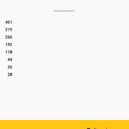
- Advertisement -
461
319
266
193
118
44
36
28