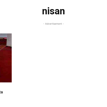
nisan
- Advertisement -
ta