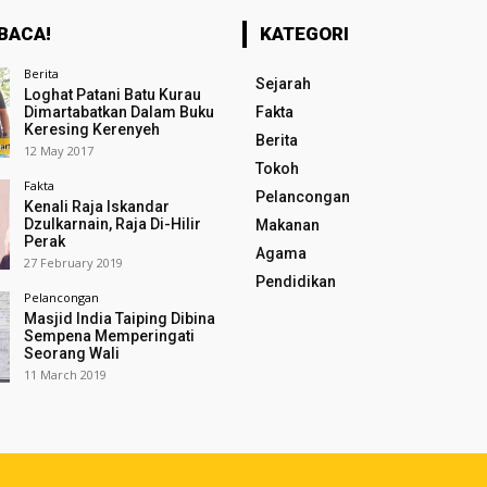
BACA!
KATEGORI
Berita
Sejarah
Loghat Patani Batu Kurau
Dimartabatkan Dalam Buku
Fakta
Keresing Kerenyeh
Berita
12 May 2017
Tokoh
Fakta
Pelancongan
Kenali Raja Iskandar
Dzulkarnain, Raja Di-Hilir
Makanan
Perak
Agama
27 February 2019
Pendidikan
Pelancongan
Masjid India Taiping Dibina
Sempena Memperingati
Seorang Wali
11 March 2019