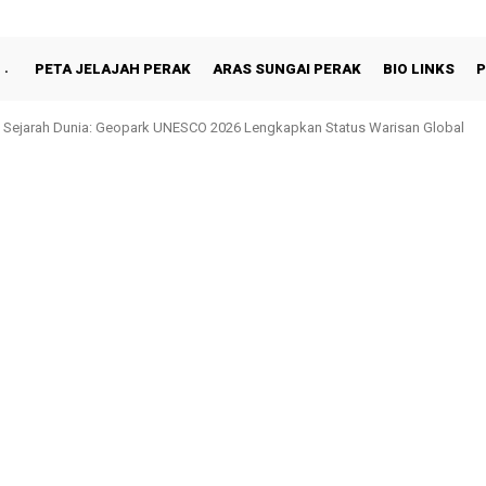
PETA JELAJAH PERAK
ARAS SUNGAI PERAK
BIO LINKS
P
Sejarah Dunia: Geopark UNESCO 2026 Lengkapkan Status Warisan Global
n Shah Berbuka Puasa Bersama Rakyat di Behrang Stesen