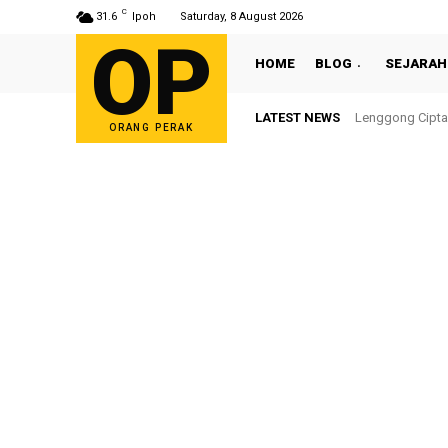
C
31.6
Ipoh
Saturday, 8 August 2026
OP
HOME
BLOG
SEJARAH
LATEST NEWS
Lenggong Cipta 
Sultan Nazri
ORANG PERAK