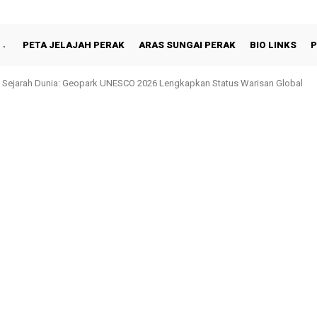
PETA JELAJAH PERAK
ARAS SUNGAI PERAK
BIO LINKS
P
 Sejarah Dunia: Geopark UNESCO 2026 Lengkapkan Status Warisan Global