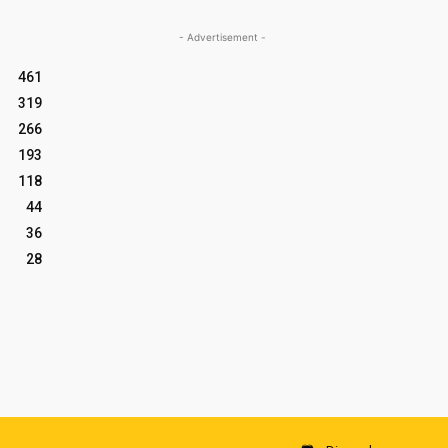
- Advertisement -
461
319
266
193
118
44
36
28