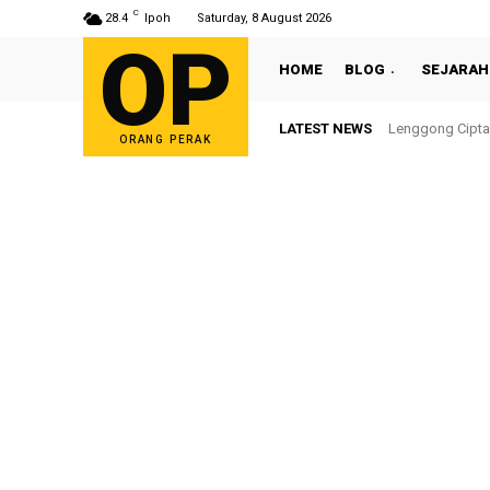
C
28.4
Ipoh
Saturday, 8 August 2026
OP
HOME
BLOG
SEJARAH
LATEST NEWS
Lenggong Cipta
ORANG PERAK