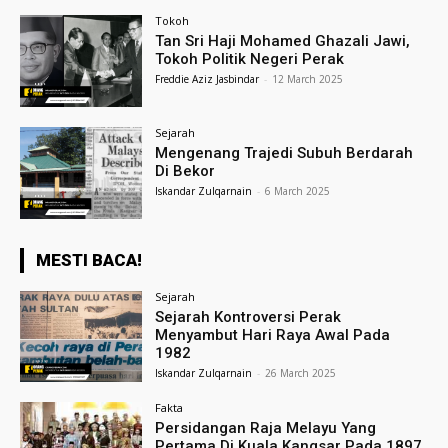
Tokoh
Tan Sri Haji Mohamed Ghazali Jawi,
Tokoh Politik Negeri Perak
Freddie Aziz Jasbindar
-
12 March 2025
Sejarah
Mengenang Trajedi Subuh Berdarah
Di Bekor
Iskandar Zulqarnain
-
6 March 2025
MESTI BACA!
Sejarah
Sejarah Kontroversi Perak
Menyambut Hari Raya Awal Pada
1982
Iskandar Zulqarnain
-
26 March 2025
Fakta
Persidangan Raja Melayu Yang
Pertama Di Kuala Kangsar Pada 1897