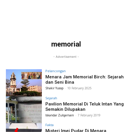
memorial
- Advertisement -
Pelancongan
Menara Jam Memorial Birch: Sejarah
dan Seni Bina
Shakir Yusop
-
10 February 2025
Sejarah
Pavilion Memorial Di Teluk Intan Yang
Semakin Dilupakan
Iskandar Zulqarnain
-
7 February 2019
Fakta
Misteri Imej Pudar Di Menara