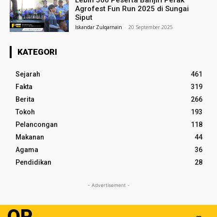
Lebih 500 Peserta Banjiri Perak
Agrofest Fun Run 2025 di Sungai
Siput
Iskandar Zulqarnain
-
20 September 2025
KATEGORI
Sejarah
461
Fakta
319
Berita
266
Tokoh
193
Pelancongan
118
Makanan
44
Agama
36
Pendidikan
28
- Advertisement -
OP