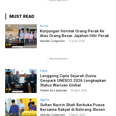
- Advertisement -
MUST READ
Berita
Kunjungan Hormat Orang Perak Ke
Atas Orang Besar Jajahan Hilir Perak
Iskandar Zulqarnain
-
12 June 2026
- Advertisement -
Fakta
Lenggong Cipta Sejarah Dunia:
Geopark UNESCO 2026 Lengkapkan
Status Warisan Global
Freddie Aziz Jasbindar
-
28 April 2026
Agama
Sultan Nazrin Shah Berbuka Puasa
Bersama Rakyat di Behrang Stesen
Iskandar Zulqarnain
-
3 March 2026