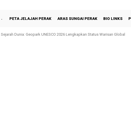
PETA JELAJAH PERAK
ARAS SUNGAI PERAK
BIO LINKS
P
 Sejarah Dunia: Geopark UNESCO 2026 Lengkapkan Status Warisan Global