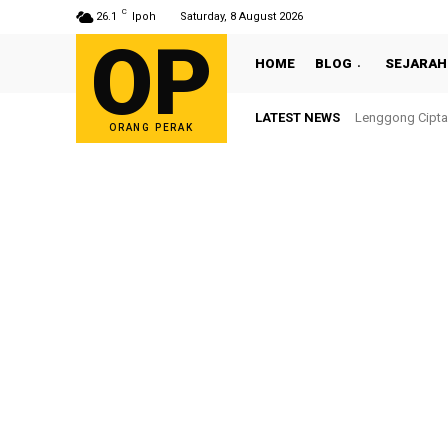
C
26.1
Ipoh
Saturday, 8 August 2026
OP
HOME
BLOG
SEJARAH
LATEST NEWS
Lenggong Cipta
ORANG PERAK