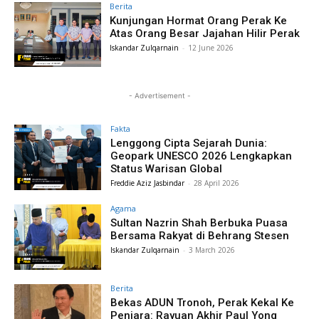
Berita
Kunjungan Hormat Orang Perak Ke
Atas Orang Besar Jajahan Hilir Perak
Iskandar Zulqarnain
-
12 June 2026
- Advertisement -
Fakta
Lenggong Cipta Sejarah Dunia:
Geopark UNESCO 2026 Lengkapkan
Status Warisan Global
Freddie Aziz Jasbindar
-
28 April 2026
Agama
Sultan Nazrin Shah Berbuka Puasa
Bersama Rakyat di Behrang Stesen
Iskandar Zulqarnain
-
3 March 2026
Berita
Bekas ADUN Tronoh, Perak Kekal Ke
Penjara: Rayuan Akhir Paul Yong