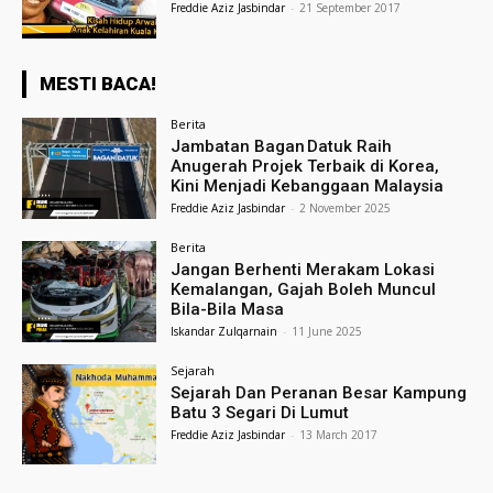
Freddie Aziz Jasbindar
-
21 September 2017
MESTI BACA!
Berita
Jambatan Bagan Datuk Raih
Anugerah Projek Terbaik di Korea,
Kini Menjadi Kebanggaan Malaysia
Freddie Aziz Jasbindar
-
2 November 2025
Berita
Jangan Berhenti Merakam Lokasi
Kemalangan, Gajah Boleh Muncul
Bila-Bila Masa
Iskandar Zulqarnain
-
11 June 2025
Sejarah
Sejarah Dan Peranan Besar Kampung
Batu 3 Segari Di Lumut
Freddie Aziz Jasbindar
-
13 March 2017