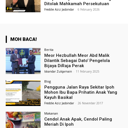
Ditolak Mahkamah Persekutuan
Freddie Aziz Jasbindar
-
6 February 2026
MOH BACA!
Berita
Meor Hezbullah Meor Abd Malik
Dilantik Sebagai Dato’ Pengelola
Bijaya DiRaja Perak
Iskandar Zulqarnain
-
11 February 2025
Blog
Pengguna Jalan Raya Sekitar Ipoh
Mohon Ibu Bapa Prihatin Anak Yang
Kayuh Basikal
Freddie Aziz Jasbindar
-
26 November 2017
Makanan
Cendol Anak Apak, Cendol Paling
Meriah Di Ipoh