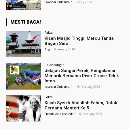
Iskandar Zulqarnain
-
1 July 2025
MESTI BACA!
Fakta
Kisah Masjid Tinggi, Mercu Tanda
Bagan Serai
하늘
-
9 January 2019
Pelancongan
Jelajah Sungai Perak, Pengalaman
Menarik Bersama River Cruise Teluk
Intan
Iskandar Zulqarnain
-
18 February 2025
Fakta
Kisah Syeikh Abdullah Fahim, Datuk
Perdana Menteri Ke 5
Freddie Aziz Jasbindar
-
12 February 2019