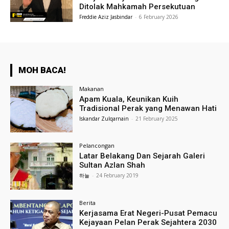
Ditolak Mahkamah Persekutuan
Freddie Aziz Jasbindar
-
6 February 2026
MOH BACA!
Makanan
Apam Kuala, Keunikan Kuih
Tradisional Perak yang Menawan Hati
Iskandar Zulqarnain
-
21 February 2025
Pelancongan
Latar Belakang Dan Sejarah Galeri
Sultan Azlan Shah
하늘
-
24 February 2019
Berita
Kerjasama Erat Negeri-Pusat Pemacu
Kejayaan Pelan Perak Sejahtera 2030