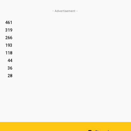
- Advertisement -
461
319
266
193
118
44
36
28