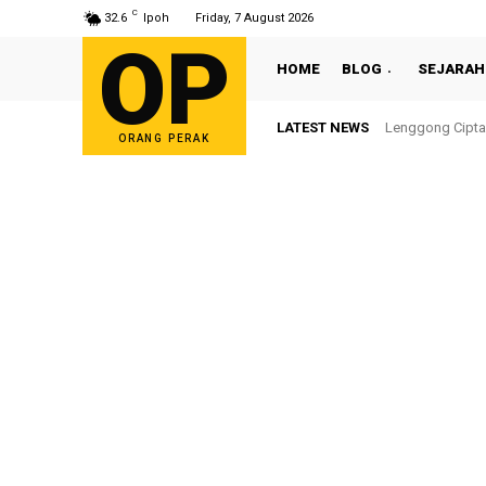
C
32.6
Ipoh
Friday, 7 August 2026
OP
HOME
BLOG
SEJARAH
LATEST NEWS
Lenggong Cipta
Sultan Nazri
ORANG PERAK