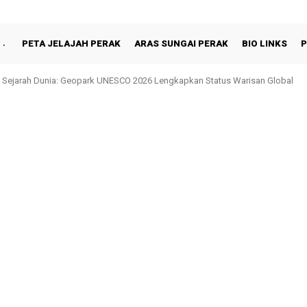
PETA JELAJAH PERAK
ARAS SUNGAI PERAK
BIO LINKS
P
 Sejarah Dunia: Geopark UNESCO 2026 Lengkapkan Status Warisan Global
n Shah Berbuka Puasa Bersama Rakyat di Behrang Stesen