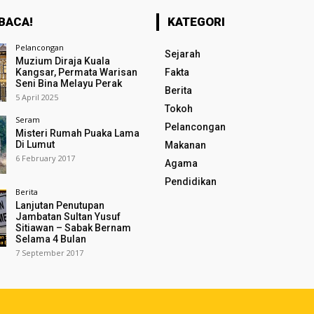
BACA!
KATEGORI
Pelancongan
Sejarah
Muzium Diraja Kuala
Kangsar, Permata Warisan
Fakta
Seni Bina Melayu Perak
Berita
5 April 2025
Tokoh
Seram
Pelancongan
Misteri Rumah Puaka Lama
Di Lumut
Makanan
6 February 2017
Agama
Pendidikan
Berita
Lanjutan Penutupan
Jambatan Sultan Yusuf
Sitiawan – Sabak Bernam
Selama 4 Bulan
7 September 2017