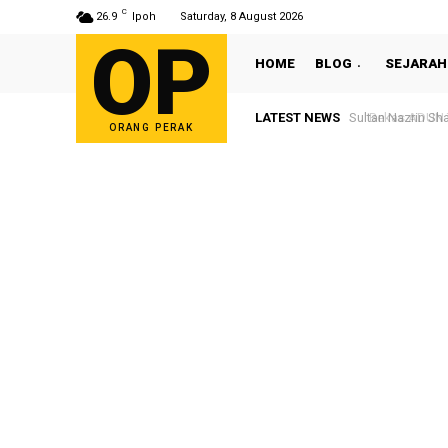
C
26.9
Ipoh
Saturday, 8 August 2026
OP
HOME
BLOG
SEJARAH
LATEST NEWS
Sultan Nazrin Shah
Bekas ADUN Tro
ORANG PERAK