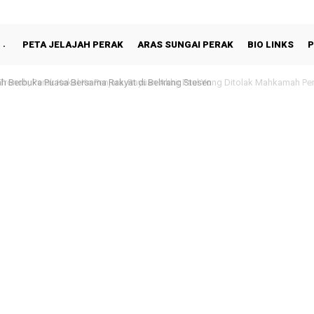
PETA JELAJAH PERAK
ARAS SUNGAI PERAK
BIO LINKS
P
 Berbuka Puasa Bersama Rakyat di Behrang Stesen
noh, Perak Kekal Ke Penjara: Rayuan Akhir Paul Yong Ditolak Mahkamah Pers