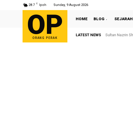
C
28.7
Ipoh
Sunday, 9 August 2026
OP
HOME
BLOG
SEJARAH
LATEST NEWS
Sultan Nazrin S
ORANG PERAK