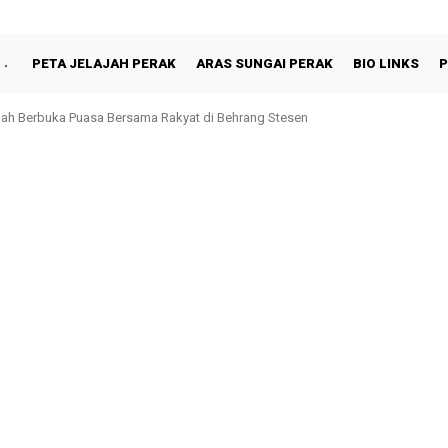
PETA JELAJAH PERAK
ARAS SUNGAI PERAK
BIO LINKS
P
hah Berbuka Puasa Bersama Rakyat di Behrang Stesen