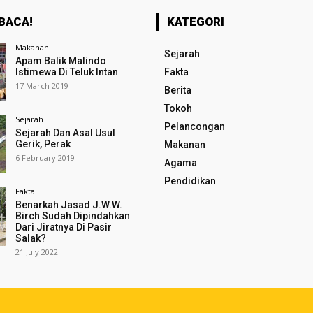
BACA!
KATEGORI
Makanan
Sejarah
Apam Balik Malindo
Istimewa Di Teluk Intan
Fakta
17 March 2019
Berita
Tokoh
Sejarah
Pelancongan
Sejarah Dan Asal Usul
Gerik, Perak
Makanan
6 February 2019
Agama
Pendidikan
Fakta
Benarkah Jasad J.W.W.
Birch Sudah Dipindahkan
Dari Jiratnya Di Pasir
Salak?
21 July 2022