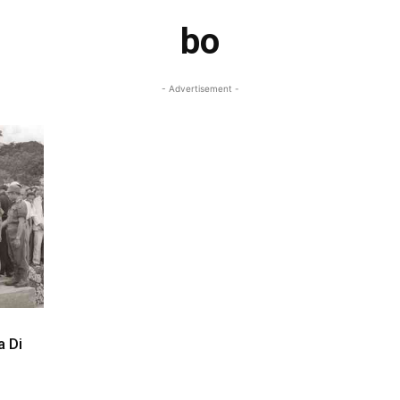
bo
- Advertisement -
a Di