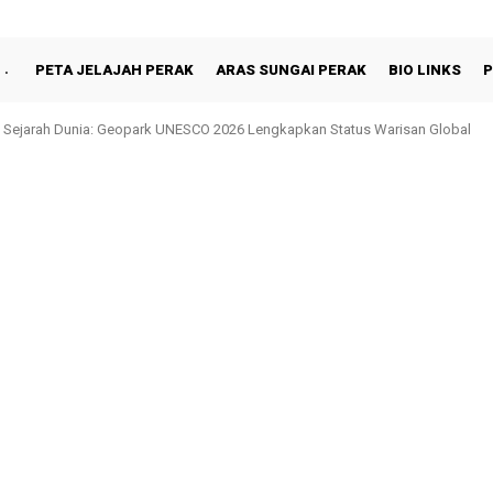
PETA JELAJAH PERAK
ARAS SUNGAI PERAK
BIO LINKS
P
 Sejarah Dunia: Geopark UNESCO 2026 Lengkapkan Status Warisan Global