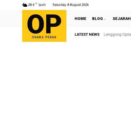
C
28.4
Ipoh
Saturday, 8 August 2026
OP
HOME
BLOG
SEJARAH
LATEST NEWS
Lenggong Cipta
ORANG PERAK