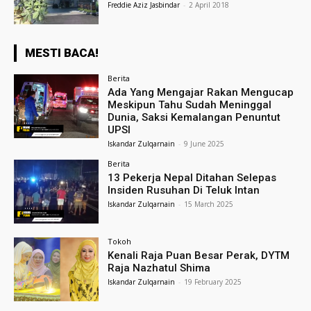
Freddie Aziz Jasbindar
-
2 April 2018
MESTI BACA!
Berita
Ada Yang Mengajar Rakan Mengucap
Meskipun Tahu Sudah Meninggal
Dunia, Saksi Kemalangan Penuntut
UPSI
Iskandar Zulqarnain
-
9 June 2025
Berita
13 Pekerja Nepal Ditahan Selepas
Insiden Rusuhan Di Teluk Intan
Iskandar Zulqarnain
-
15 March 2025
Tokoh
Kenali Raja Puan Besar Perak, DYTM
Raja Nazhatul Shima
Iskandar Zulqarnain
-
19 February 2025