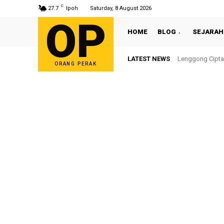
C
27.7
Ipoh
Saturday, 8 August 2026
OP
HOME
BLOG
SEJARAH
LATEST NEWS
Lenggong Cipta
ORANG PERAK