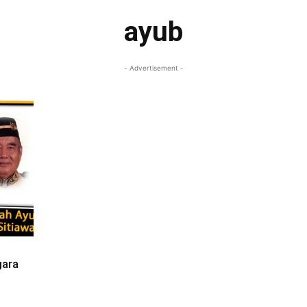
ayub
- Advertisement -
gara