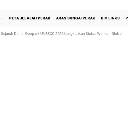
PETA JELAJAH PERAK
ARAS SUNGAI PERAK
BIO LINKS
P
 Sejarah Dunia: Geopark UNESCO 2026 Lengkapkan Status Warisan Global