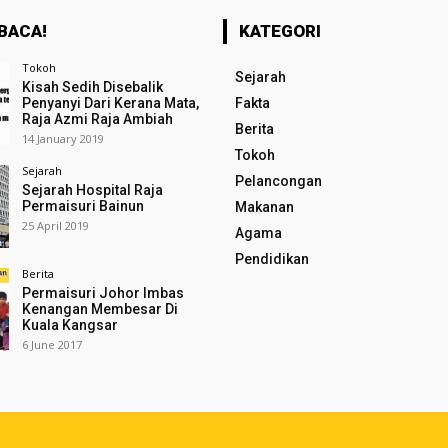
BACA!
KATEGORI
Tokoh
Sejarah
Kisah Sedih Disebalik
Penyanyi Dari Kerana Mata,
Fakta
Raja Azmi Raja Ambiah
Berita
14 January 2019
Tokoh
Sejarah
Pelancongan
Sejarah Hospital Raja
Permaisuri Bainun
Makanan
25 April 2019
Agama
Pendidikan
Berita
Permaisuri Johor Imbas
Kenangan Membesar Di
Kuala Kangsar
6 June 2017