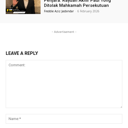
Penjara: Rayuan Akhir Paul Yong
Ditolak Mahkamah Persekutuan
Freddie Aziz Jasbindar
-
6 February 2026
- Advertisement -
LEAVE A REPLY
Comment:
Na