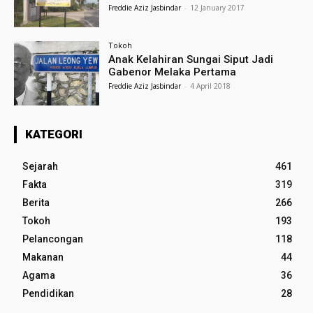
Freddie Aziz Jasbindar
-
12 January 2017
Tokoh
Anak Kelahiran Sungai Siput Jadi
Gabenor Melaka Pertama
Freddie Aziz Jasbindar
-
4 April 2018
KATEGORI
Sejarah
461
Fakta
319
Berita
266
Tokoh
193
Pelancongan
118
Makanan
44
Agama
36
Pendidikan
28