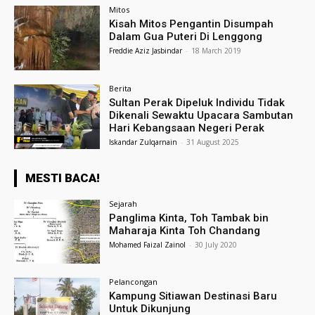
Mitos
Kisah Mitos Pengantin Disumpah
Dalam Gua Puteri Di Lenggong
Freddie Aziz Jasbindar
-
18 March 2019
Berita
Sultan Perak Dipeluk Individu Tidak
Dikenali Sewaktu Upacara Sambutan
Hari Kebangsaan Negeri Perak
Iskandar Zulqarnain
-
31 August 2025
MESTI BACA!
Sejarah
Panglima Kinta, Toh Tambak bin
Maharaja Kinta Toh Chandang
Mohamed Faizal Zainol
-
30 July 2020
Pelancongan
Kampung Sitiawan Destinasi Baru
Untuk Dikunjung