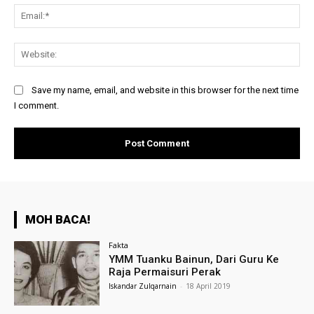
Ema
Web
Save my name, email, and website in this browser for the next time
I comment.
MOH BACA!
Fakta
YMM Tuanku Bainun, Dari Guru Ke
Raja Permaisuri Perak
Iskandar Zulqarnain
-
18 April 2019