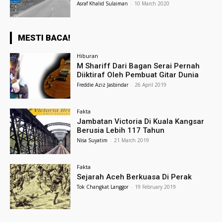
Asraf Khalid Sulaiman
-
10 March 2020
MESTI BACA!
Hiburan
M Shariff Dari Bagan Serai Pernah
Diiktiraf Oleh Pembuat Gitar Dunia
Freddie Aziz Jasbindar
-
26 April 2019
Fakta
Jambatan Victoria Di Kuala Kangsar
Berusia Lebih 117 Tahun
Nisa Suyatim
-
21 March 2019
Fakta
Sejarah Aceh Berkuasa Di Perak
Tok Changkat Langgor
-
19 February 2019