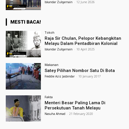
Iskandar Zulqarnain
-
12 June 2026
MESTI BACA!
Tokoh
Raja Sir Chulan, Pelopor Kebangkitan
Melayu Dalam Pentadbiran Kolonial
Iskandar Zulqarnain
-
10 April 2025
Makanan
Satey Pilihan Nombor Satu Di Bota
Freddie Aziz Jasbindar
-
10 January 2017
Fakta
Menteri Besar Paling Lama Di
Persekutuan Tanah Melayu
Nasuha Ahmad
-
21 February 2020