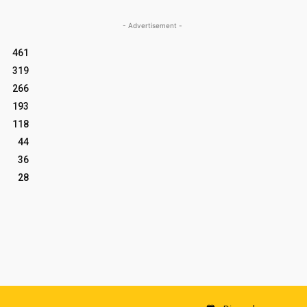
- Advertisement -
461
319
266
193
118
44
36
28