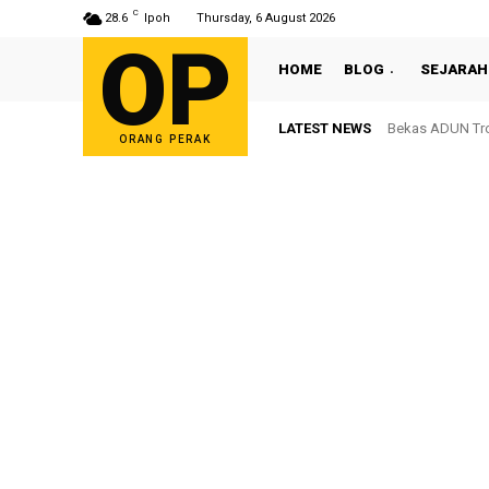
C
28.6
Ipoh
Thursday, 6 August 2026
OP
HOME
BLOG
SEJARAH
LATEST NEWS
Bekas ADUN Tron
ORANG PERAK