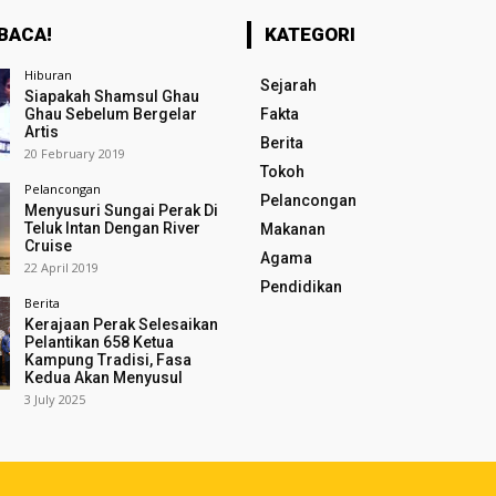
BACA!
KATEGORI
Hiburan
Sejarah
Siapakah Shamsul Ghau
Ghau Sebelum Bergelar
Fakta
Artis
Berita
20 February 2019
Tokoh
Pelancongan
Pelancongan
Menyusuri Sungai Perak Di
Teluk Intan Dengan River
Makanan
Cruise
Agama
22 April 2019
Pendidikan
Berita
Kerajaan Perak Selesaikan
Pelantikan 658 Ketua
Kampung Tradisi, Fasa
Kedua Akan Menyusul
3 July 2025