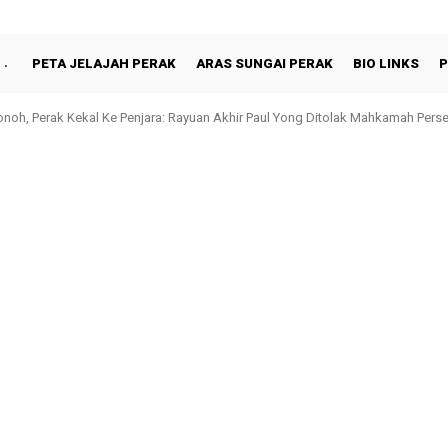
PETA JELAJAH PERAK
ARAS SUNGAI PERAK
BIO LINKS
P
oh, Perak Kekal Ke Penjara: Rayuan Akhir Paul Yong Ditolak Mahkamah Pers