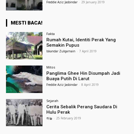
Freddie Aziz Jasbindar
-
29 January 2019
MESTI BACA!
Fakta
Rumah Kutai, Identiti Perak Yang
Semakin Pupus
Iskandar Zulqarnain
-
7 April 2019
Mitos
Panglima Ghee Hin Disumpah Jadi
Buaya Putih Di Larut
Freddie Aziz Jasbindar
-
8 April 2019
Sejarah
Cerita Sebalik Perang Saudara Di
Hulu Perak
하늘
-
25 February 2019