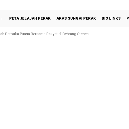
PETA JELAJAH PERAK
ARAS SUNGAI PERAK
BIO LINKS
P
hah Berbuka Puasa Bersama Rakyat di Behrang Stesen