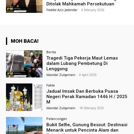
Ditolak Mahkamah Persekutuan
Freddie Aziz Jasbindar
-
6 February 2026
MOH BACA!
Berita
Tragedi Tiga Pekerja Maut Lemas
dalam Lubang Pembetung Di
Lenggong
Iskandar Zulqarnain
-
6 April 2025
Fakta
Jadual Imsak Dan Berbuka Puasa
Negeri Perak Ramadan 1446 H / 2025
M
Iskandar Zulqarnain
-
18 February 2025
Pelancongan
Bukit Selfie, Gunung Besout: Destinasi
Menarik untuk Pencinta Alam dan