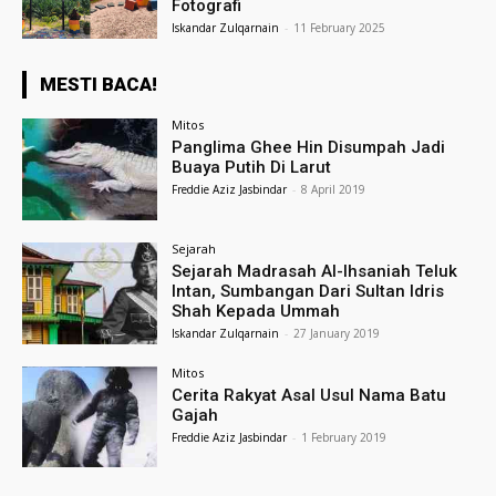
Fotografi
Iskandar Zulqarnain
-
11 February 2025
MESTI BACA!
Mitos
Panglima Ghee Hin Disumpah Jadi
Buaya Putih Di Larut
Freddie Aziz Jasbindar
-
8 April 2019
Sejarah
Sejarah Madrasah Al-Ihsaniah Teluk
Intan, Sumbangan Dari Sultan Idris
Shah Kepada Ummah
Iskandar Zulqarnain
-
27 January 2019
Mitos
Cerita Rakyat Asal Usul Nama Batu
Gajah
Freddie Aziz Jasbindar
-
1 February 2019