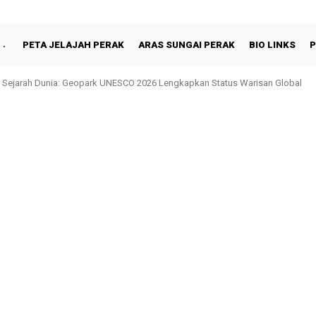
PETA JELAJAH PERAK
ARAS SUNGAI PERAK
BIO LINKS
P
 Sejarah Dunia: Geopark UNESCO 2026 Lengkapkan Status Warisan Global