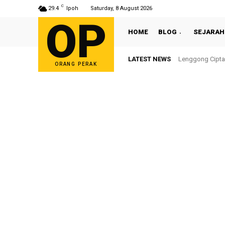
C
29.4
Ipoh
Saturday, 8 August 2026
OP
HOME
BLOG
SEJARAH
LATEST NEWS
Lenggong Cipta
ORANG PERAK