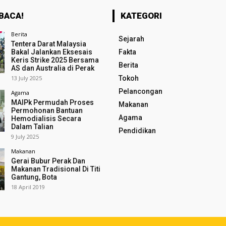
BACA!
KATEGORI
Berita
Sejarah
Tentera Darat Malaysia
Bakal Jalankan Eksesais
Fakta
Keris Strike 2025 Bersama
Berita
AS dan Australia di Perak
13 July 2025
Tokoh
Pelancongan
Agama
MAIPk Permudah Proses
Makanan
Permohonan Bantuan
Agama
Hemodialisis Secara
Dalam Talian
Pendidikan
9 July 2025
Makanan
Gerai Bubur Perak Dan
Makanan Tradisional Di Titi
Gantung, Bota
18 April 2019