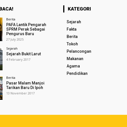
BACA!
KATEGORI
Berita
Sejarah
PAFA Lantik Pengarah
SPRM Perak Sebagai
Fakta
Pengurus Baru
Berita
27 July 2025
Tokoh
Sejarah
Pelancongan
Sejarah Bukit Larut
Makanan
4 February 2017
Agama
Pendidikan
Berita
Pasar Malam Manjoi
Tarikan Baru Di Ipoh
13 November 2017