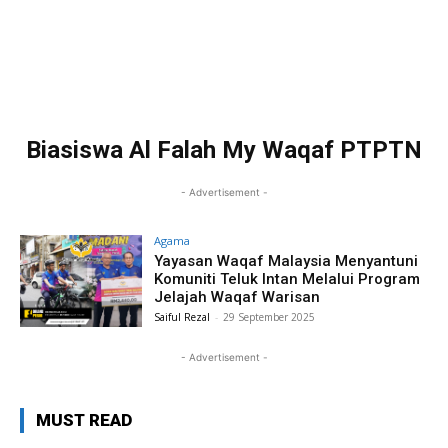
Biasiswa Al Falah My Waqaf PTPTN
- Advertisement -
Agama
Yayasan Waqaf Malaysia Menyantuni
Komuniti Teluk Intan Melalui Program
Jelajah Waqaf Warisan
Saiful Rezal
-
29 September 2025
- Advertisement -
MUST READ