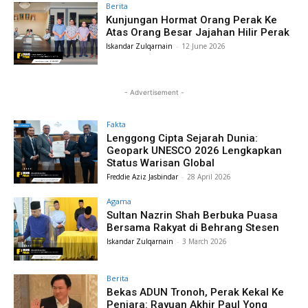
Berita
Kunjungan Hormat Orang Perak Ke
Atas Orang Besar Jajahan Hilir Perak
Iskandar Zulqarnain
-
12 June 2026
- Advertisement -
Fakta
Lenggong Cipta Sejarah Dunia:
Geopark UNESCO 2026 Lengkapkan
Status Warisan Global
Freddie Aziz Jasbindar
-
28 April 2026
Agama
Sultan Nazrin Shah Berbuka Puasa
Bersama Rakyat di Behrang Stesen
Iskandar Zulqarnain
-
3 March 2026
Berita
Bekas ADUN Tronoh, Perak Kekal Ke
Penjara: Rayuan Akhir Paul Yong