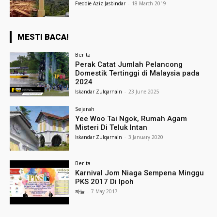
Freddie Aziz Jasbindar
-
18 March 2019
MESTI BACA!
Berita
Perak Catat Jumlah Pelancong
Domestik Tertinggi di Malaysia pada
2024
Iskandar Zulqarnain
-
23 June 2025
Sejarah
Yee Woo Tai Ngok, Rumah Agam
Misteri Di Teluk Intan
Iskandar Zulqarnain
-
3 January 2020
Berita
Karnival Jom Niaga Sempena Minggu
PKS 2017 Di Ipoh
하늘
-
7 May 2017