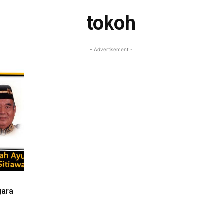
tokoh
- Advertisement -
gara