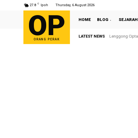
C
27.8
Ipoh
Thursday, 6 August 2026
OP
HOME
BLOG
SEJARAH
LATEST NEWS
Lenggong Cipta
ORANG PERAK