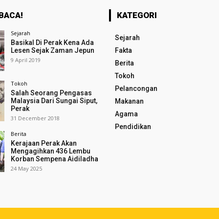
BACA!
KATEGORI
Sejarah
Sejarah
Basikal Di Perak Kena Ada
Lesen Sejak Zaman Jepun
Fakta
9 April 2019
Berita
Tokoh
Tokoh
Pelancongan
Salah Seorang Pengasas
Malaysia Dari Sungai Siput,
Makanan
Perak
Agama
31 December 2018
Pendidikan
Berita
Kerajaan Perak Akan
Mengagihkan 436 Lembu
Korban Sempena Aidiladha
24 May 2025