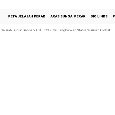
PETA JELAJAH PERAK
ARAS SUNGAI PERAK
BIO LINKS
P
 Sejarah Dunia: Geopark UNESCO 2026 Lengkapkan Status Warisan Global