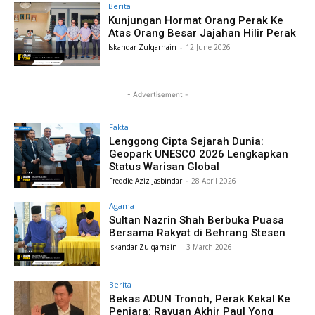
Berita
Kunjungan Hormat Orang Perak Ke
Atas Orang Besar Jajahan Hilir Perak
Iskandar Zulqarnain
-
12 June 2026
- Advertisement -
Fakta
Lenggong Cipta Sejarah Dunia:
Geopark UNESCO 2026 Lengkapkan
Status Warisan Global
Freddie Aziz Jasbindar
-
28 April 2026
Agama
Sultan Nazrin Shah Berbuka Puasa
Bersama Rakyat di Behrang Stesen
Iskandar Zulqarnain
-
3 March 2026
Berita
Bekas ADUN Tronoh, Perak Kekal Ke
Penjara: Rayuan Akhir Paul Yong