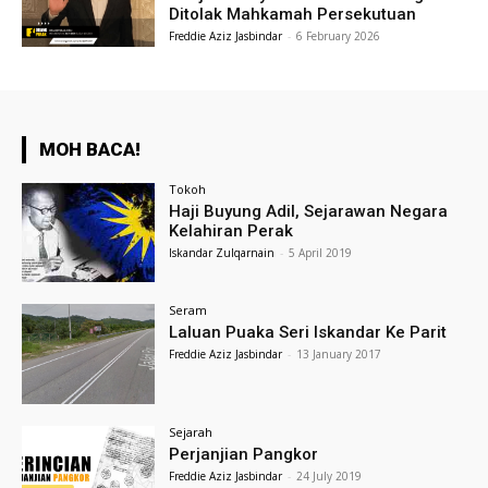
Ditolak Mahkamah Persekutuan
Freddie Aziz Jasbindar
-
6 February 2026
MOH BACA!
Tokoh
Haji Buyung Adil, Sejarawan Negara
Kelahiran Perak
Iskandar Zulqarnain
-
5 April 2019
Seram
Laluan Puaka Seri Iskandar Ke Parit
Freddie Aziz Jasbindar
-
13 January 2017
Sejarah
Perjanjian Pangkor
Freddie Aziz Jasbindar
-
24 July 2019