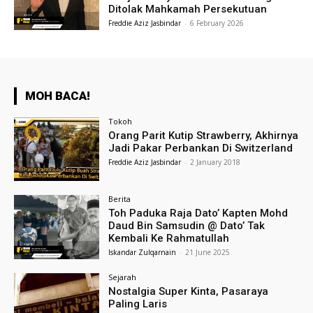
Ditolak Mahkamah Persekutuan
Freddie Aziz Jasbindar
-
6 February 2026
MOH BACA!
Tokoh
Orang Parit Kutip Strawberry, Akhirnya
Jadi Pakar Perbankan Di Switzerland
Freddie Aziz Jasbindar
-
2 January 2018
Berita
Toh Paduka Raja Dato’ Kapten Mohd
Daud Bin Samsudin @ Dato’ Tak
Kembali Ke Rahmatullah
Iskandar Zulqarnain
-
21 June 2025
Sejarah
Nostalgia Super Kinta, Pasaraya
Paling Laris