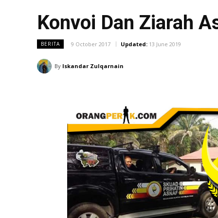
Konvoi Dan Ziarah A
9 October 2017
Updated:
13 June 2019
BERITA
By
Iskandar Zulqarnain