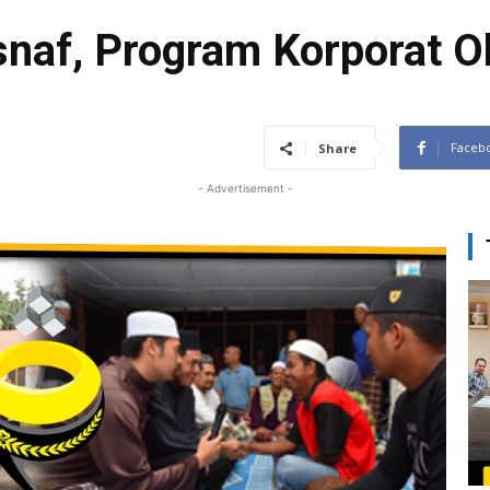
snaf, Program Korporat 
Faceb
Share
- Advertisement -