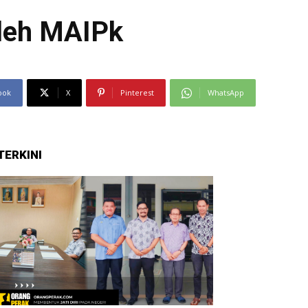
Oleh MAIPk
ook
X
Pinterest
WhatsApp
TERKINI