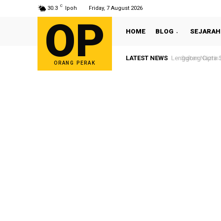
C
30.3
Ipoh
Friday, 7 August 2026
OP
HOME
BLOG
SEJARAH
LATEST NEWS
Sultan Nazrin S
ORANG PERAK