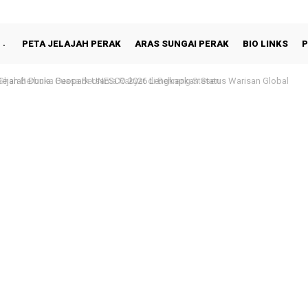
PETA JELAJAH PERAK
ARAS SUNGAI PERAK
BIO LINKS
P
hah Berbuka Puasa Bersama Rakyat di Behrang Stesen