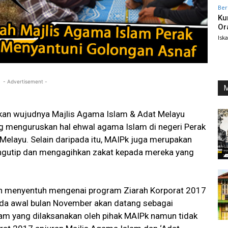
Ber
Ku
Or
Isk
- Advertisement -
M
akan wujudnya Majlis Agama Islam & Adat Melayu
g menguruskan hal ehwal agama Islam di negeri Perak
elayu. Selain daripada itu, MAIPk juga merupakan
gutip dan mengagihkan zakat kepada mereka yang
ngin menyentuh mengenai program Ziarah Korporat 2017
ada awal bulan November akan datang sebagai
m yang dilaksanakan oleh pihak MAIPk namun tidak