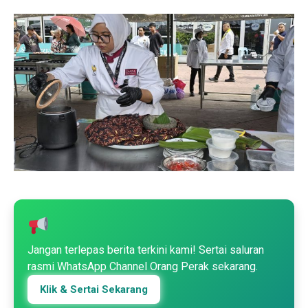
Jangan terlepas berita terkini kami! Sertai saluran
rasmi WhatsApp Channel Orang Perak sekarang.
Klik & Sertai Sekarang