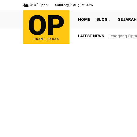
C
28.4
Ipoh
Saturday, 8 August 2026
OP
HOME
BLOG
SEJARAH
LATEST NEWS
Sultan Nazrin S
ORANG PERAK