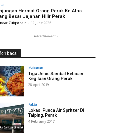
ita
njungan Hormat Orang Perak Ke Atas
ang Besar Jajahan Hilir Perak
andar Zulqarnain
-
12 June 2026
- Advertisement -
oh baca!
Makanan
Tiga Jenis Sambal Belacan
Kegilaan Orang Perak
28 April 2019
Fakta
Lokasi Punca Air Spritzer Di
Taiping, Perak
4 February 2017