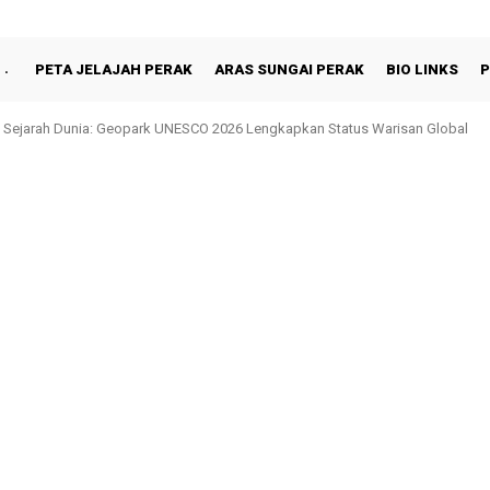
PETA JELAJAH PERAK
ARAS SUNGAI PERAK
BIO LINKS
P
hah Berbuka Puasa Bersama Rakyat di Behrang Stesen