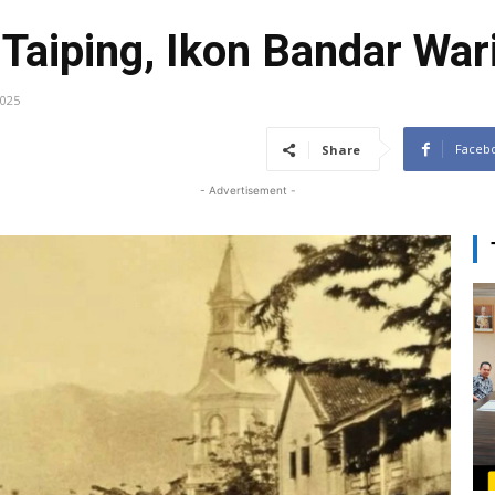
Taiping, Ikon Bandar War
2025
Faceb
Share
- Advertisement -