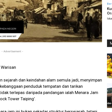
Ber
Ku
Or
Isk
M
- Advertisement -
r Warisan
an sejarah dan keindahan alam semula jadi, menyimpan
 kebanggaan penduduk tempatan dan tarikan
tidak terlepas daripada pandangan ialah Menara Jam
lock Tower Taiping’.
nara jam ini bukan sekadar struktur bersejarah, tetapi