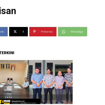
isan
ook
X
Pinterest
WhatsApp
TERKINI