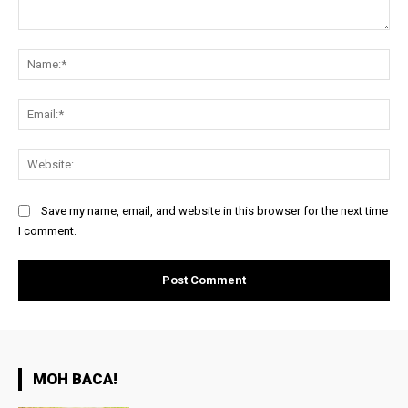
Comment:
Na
Ema
Web
Save my name, email, and website in this browser for the next time
I comment.
MOH BACA!