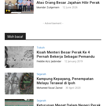
Atas Orang Besar Jajahan Hilir Perak
Iskandar Zulqarnain
-
12 June 2026
- Advertisement -
Moh baca!
Tokoh
Kisah Menteri Besar Perak Ke 4
Pernah Bekerja Sebagai Pemandu
Freddie Aziz Jasbindar
-
12 January 2019
Sejarah
Kampung Kepayang, Penempatan
Melayu Terawal di Ipoh
Mohamed Faizal Zainol
-
30 April 2020
Sejarah
Keturunan Megat Dalam Negeri Perak