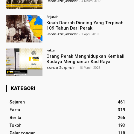
Freddie Aziz Jasbindar
-
4 March 2017
Sejarah
Kisah Daerah Dinding Yang Terpisah
109 Tahun Dari Perak
Freddie Aziz Jasbindar
-
3 April 2018
Fakta
Orang Perak Menghidupkan Kembali
Budaya Menghantar Kad Raya
Iskandar Zulqarnain
-
16 March 2025
KATEGORI
Sejarah
461
Fakta
319
Berita
266
Tokoh
193
Pelancongan
118