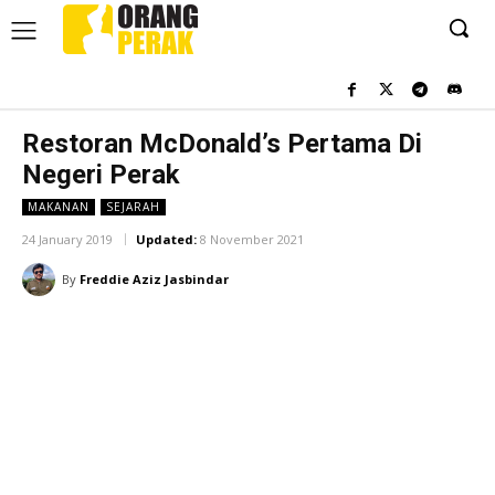
Restoran McDonald’s Pertama Di
Negeri Perak
MAKANAN
SEJARAH
24 January 2019
Updated:
8 November 2021
By
Freddie Aziz Jasbindar