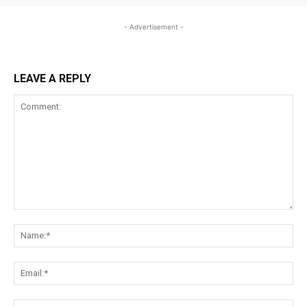
- Advertisement -
LEAVE A REPLY
Comment:
Na
Ema
Web