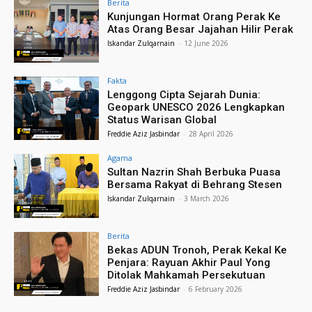
Berita
Kunjungan Hormat Orang Perak Ke
Atas Orang Besar Jajahan Hilir Perak
Iskandar Zulqarnain
-
12 June 2026
Fakta
Lenggong Cipta Sejarah Dunia:
Geopark UNESCO 2026 Lengkapkan
Status Warisan Global
Freddie Aziz Jasbindar
-
28 April 2026
Agama
Sultan Nazrin Shah Berbuka Puasa
Bersama Rakyat di Behrang Stesen
Iskandar Zulqarnain
-
3 March 2026
Berita
Bekas ADUN Tronoh, Perak Kekal Ke
Penjara: Rayuan Akhir Paul Yong
Ditolak Mahkamah Persekutuan
Freddie Aziz Jasbindar
-
6 February 2026