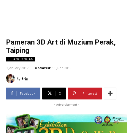
Pameran 3D Art di Muzium Perak,
Taiping
PELANCONGAN
9 January 2017
Updated:
13 June 2019
By
하늘
Facebook
X
Pinterest
- Advertisement -