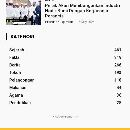
Perak Akan Membangunkan Industri
Nadir Bumi Dengan Kerjasama
Perancis
Iskandar Zulqarnain
-
15 May 2025
KATEGORI
Sejarah
461
Fakta
319
Berita
266
Tokoh
193
Pelancongan
118
Makanan
44
Agama
36
Pendidikan
28
- Advertisement -