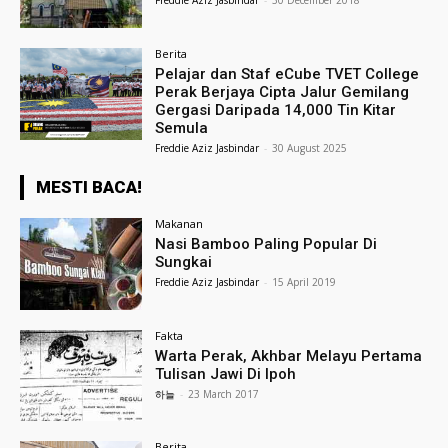
Freddie Aziz Jasbindar
-
30 December 2018
Berita
Pelajar dan Staf eCube TVET College
Perak Berjaya Cipta Jalur Gemilang
Gergasi Daripada 14,000 Tin Kitar
Semula
Freddie Aziz Jasbindar
-
30 August 2025
MESTI BACA!
Makanan
Nasi Bamboo Paling Popular Di
Sungkai
Freddie Aziz Jasbindar
-
15 April 2019
Fakta
Warta Perak, Akhbar Melayu Pertama
Tulisan Jawi Di Ipoh
하늘
-
23 March 2017
Berita