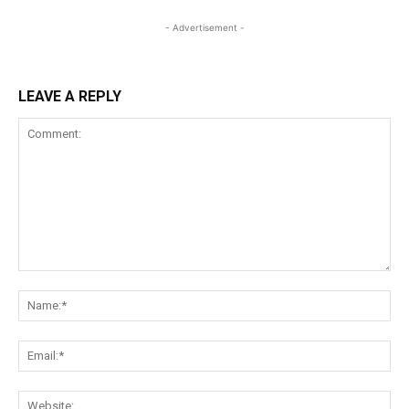
- Advertisement -
LEAVE A REPLY
Comment:
Na
Ema
Web