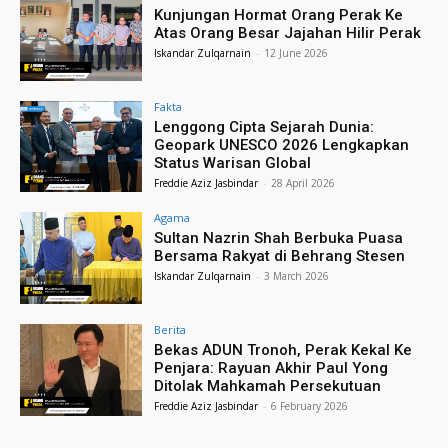
Kunjungan Hormat Orang Perak Ke
Atas Orang Besar Jajahan Hilir Perak
Iskandar Zulqarnain
-
12 June 2026
Fakta
Lenggong Cipta Sejarah Dunia:
Geopark UNESCO 2026 Lengkapkan
Status Warisan Global
Freddie Aziz Jasbindar
-
28 April 2026
Agama
Sultan Nazrin Shah Berbuka Puasa
Bersama Rakyat di Behrang Stesen
Iskandar Zulqarnain
-
3 March 2026
Berita
Bekas ADUN Tronoh, Perak Kekal Ke
Penjara: Rayuan Akhir Paul Yong
Ditolak Mahkamah Persekutuan
Freddie Aziz Jasbindar
-
6 February 2026