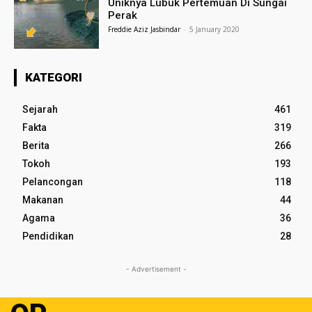
Uniknya Lubuk Pertemuan Di Sungai
Perak
Freddie Aziz Jasbindar
-
5 January 2020
KATEGORI
Sejarah
461
Fakta
319
Berita
266
Tokoh
193
Pelancongan
118
Makanan
44
Agama
36
Pendidikan
28
- Advertisement -