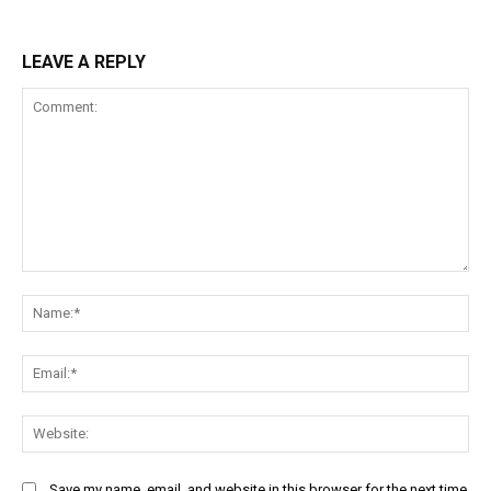
LEAVE A REPLY
Comment:
Na
Ema
Web
Save my name, email, and website in this browser for the next time