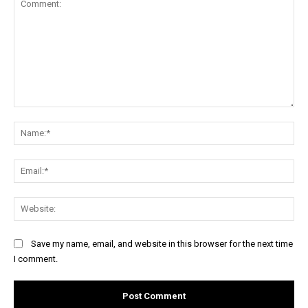
Comment:
Na
Ema
Web
Save my name, email, and website in this browser for the next time
I comment.