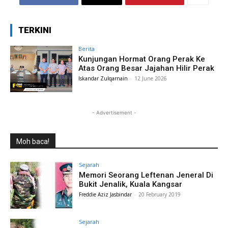
TERKINI
Berita
Kunjungan Hormat Orang Perak Ke
Atas Orang Besar Jajahan Hilir Perak
Iskandar Zulqarnain
-
12 June 2026
- Advertisement -
Moh baca!
Sejarah
Memori Seorang Leftenan Jeneral Di
Bukit Jenalik, Kuala Kangsar
Freddie Aziz Jasbindar
-
20 February 2019
Sejarah