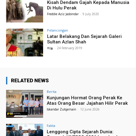
Kisah Dendam Gajah Kepada Manusia
Di Hulu Perak
Freddie Aziz Jasbindar
-
9 July 2020
Pelancongan
Latar Belakang Dan Sejarah Galeri
Sultan Azlan Shah
하늘
-
24 February 2019
RELATED NEWS
Berita
Kunjungan Hormat Orang Perak Ke
Atas Orang Besar Jajahan Hilir Perak
Iskandar Zulqarnain
-
12 June 2026
Fakta
Lenggong Cipta Sejarah Dunia: