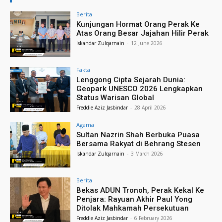
Berita
Kunjungan Hormat Orang Perak Ke
Atas Orang Besar Jajahan Hilir Perak
Iskandar Zulqarnain
-
12 June 2026
Fakta
Lenggong Cipta Sejarah Dunia:
Geopark UNESCO 2026 Lengkapkan
Status Warisan Global
Freddie Aziz Jasbindar
-
28 April 2026
Agama
Sultan Nazrin Shah Berbuka Puasa
Bersama Rakyat di Behrang Stesen
Iskandar Zulqarnain
-
3 March 2026
Berita
Bekas ADUN Tronoh, Perak Kekal Ke
Penjara: Rayuan Akhir Paul Yong
Ditolak Mahkamah Persekutuan
Freddie Aziz Jasbindar
-
6 February 2026